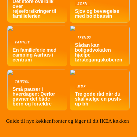
Det store overblik
BØRN
over
rejseforsikringer til
Sjov og bevægelse
familieferien
med boldbassin
TRENDS
FAMILIE
Sådan kan
En familieferie med
boligadvokaten
camping Aarhus i
hjælpe
centrum
førstegangskøberen
TRIVSEL
MOR
Små pauser i
hverdagen: Derfor
Tre gode råd når du
gavner det både
skal vælge en push-
børn og forældre
up bh
Guide til nye køkkenfronter og låger til dit IKEA køkken