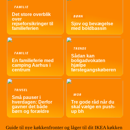
FAMILIE
Det store overblik
BØRN
over
rejseforsikringer til
Sjov og bevægelse
familieferien
med boldbassin
TRENDS
FAMILIE
Sådan kan
En familieferie med
boligadvokaten
camping Aarhus i
hjælpe
centrum
førstegangskøberen
TRIVSEL
MOR
Små pauser i
hverdagen: Derfor
Tre gode råd når du
gavner det både
skal vælge en push-
børn og forældre
up bh
Guide til nye køkkenfronter og låger til dit IKEA køkken