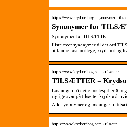
http s://www.krydsord.org › synonymer › tilsae
Synonymer for TILSÆ
Synonymer for TILSÆTTE
Liste over synonymer til det ord TIL
at kunne løse ordlege, krydsord og l
http s://www.krydsordbog.com › tilsaetter
TILSÆTTER – Krydsord
Løsningen på dette puslespil er 6 b
rigtige svar på tilsætter krydsord, hv
Alle synonymer og løsninger til tilsæ
http s://www.krydsordbog.com › tilsaette