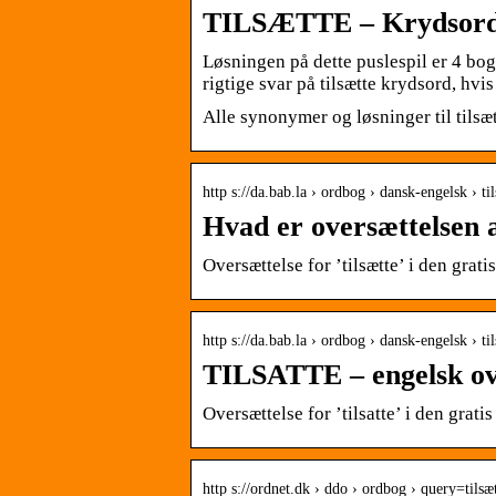
TILSÆTTE – Krydsord,
Løsningen på dette puslespil er 4 b
rigtige svar på tilsætte krydsord, hvi
Alle synonymer og løsninger til tils
http s://da.bab.la › ordbog › dansk-engelsk › til
Hvad er oversættelsen a
Oversættelse for ’tilsætte’ i den gra
http s://da.bab.la › ordbog › dansk-engelsk › til
TILSATTE – engelsk ove
Oversættelse for ’tilsatte’ i den gra
http s://ordnet.dk › ddo › ordbog › query=tilsæ