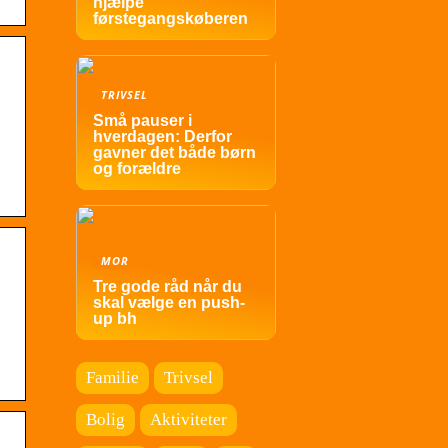
hjælpe
førstegangskøberen
TRIVSEL
Små pauser i
hverdagen: Derfor
gavner det både børn
og forældre
MOR
Tre gode råd når du
skal vælge en push-
up bh
Familie
Trivsel
Bolig
Aktiviteter