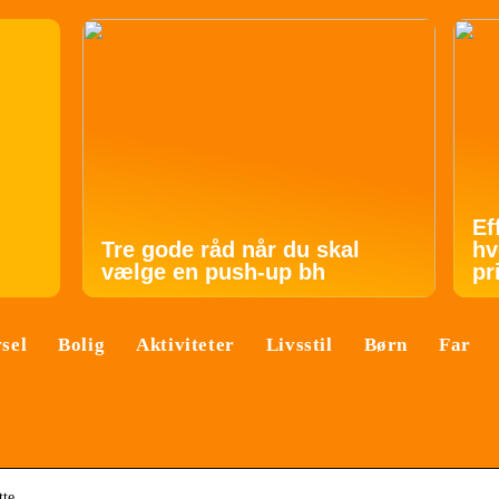
Ef
Tre gode råd når du skal
hv
vælge en push-up bh
pr
vsel
Bolig
Aktiviteter
Livsstil
Børn
Far
tte