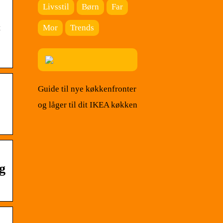
Livsstil
Børn
Far
t
Mor
Trends
Guide til nye køkkenfronter
og låger til dit IKEA køkken
g