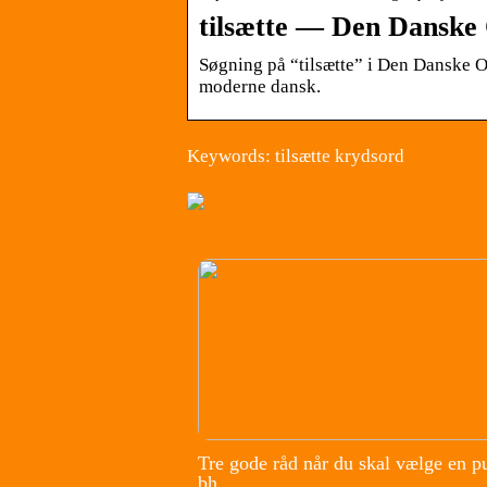
tilsætte — Den Danske
Søgning på “tilsætte” i Den Danske 
moderne dansk.
Keywords: tilsætte krydsord
Tre gode råd når du skal vælge en p
bh