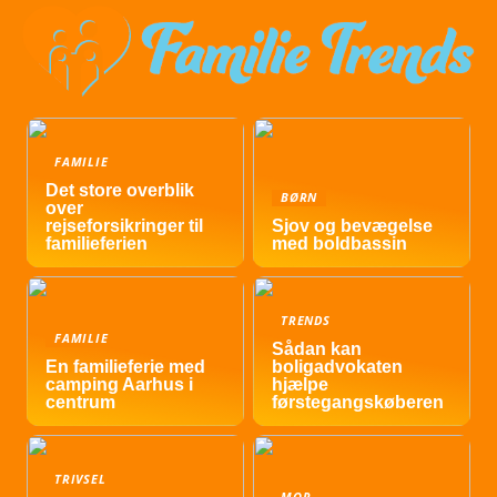
FAMILIE
Det store overblik
BØRN
over
rejseforsikringer til
Sjov og bevægelse
familieferien
med boldbassin
TRENDS
FAMILIE
Sådan kan
En familieferie med
boligadvokaten
camping Aarhus i
hjælpe
centrum
førstegangskøberen
TRIVSEL