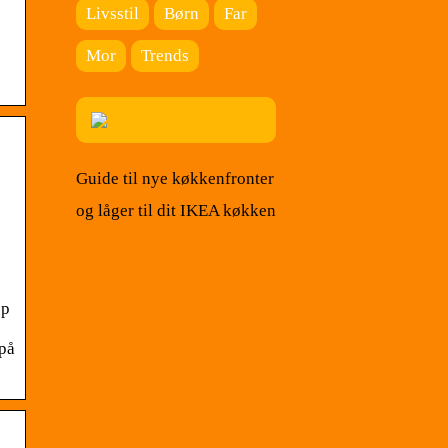
Livsstil
Børn
Far
Mor
Trends
Guide til nye køkkenfronter
og låger til dit IKEA køkken
op
 på