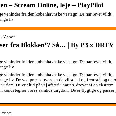
n – Stream Online, leje – PlayPilot
e veninder fra den københavnske vestegn. De har levet vildt,
unge liv.
 › Videoer
sser fra Blokken’? Så… | By P3 x DRTV
e veninder fra den københavnske vestegn. De har levet vildt,
unge liv.
e veninder fra den københavnske vestegn. De har levet vildt,
 unge liv. De ved præcis hvordan de vil se ud og fremstå, og net
i dem. De er altid på vej afsted i natten, drevet af en ekstrem
om kendetegner vores samtids ungdom. De er flygtige og passer
› Videos