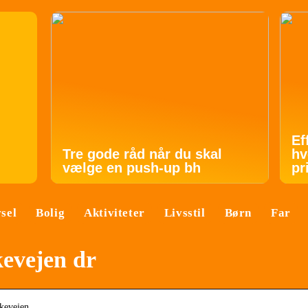
Ef
Tre gode råd når du skal
hv
vælge en push-up bh
pr
vsel
Bolig
Aktiviteter
Livsstil
Børn
Far
kevejen dr
lkevejen