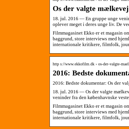
Os der valgte mælkeve
18. jul. 2016 — En gruppe unge venin
oplever meget i deres unge liv. De v
Filmmagasinet Ekko er et magasin om 
baggrund, store interviews med hjeml
internationale kritikere, filmfolk, jo
http s://www.ekkofilm.dk › os-der-valgte-mae
2016: Bedste dokument
2016: Bedste dokumentar: Os der va
18. jul. 2016 — Os der valgte mælke
veninder fra den københavnske vesteg
Filmmagasinet Ekko er et magasin om 
baggrund, store interviews med hjeml
internationale kritikere, filmfolk, jo