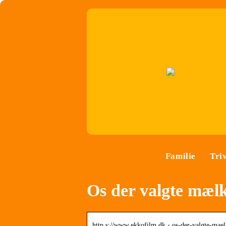
Familie
Tri
Os der valgte mæl
http s://www.ekkofilm.dk › os-der-valgte-mae