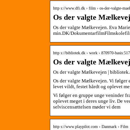
http s://www.dfi.dk › film › os-der-valgte-mae
Os der valgte Mælkevej
Os der valgte Mælkevejen. Eva Mari
min.DK/DokumentarfilmFilmskolefilm
http s://bibliotek.dk › work › 870970-basis:5
Os der valgte Mælkevej
Os der valgte Mælkevejen | bibliotek
Os der valgte Mælkevejen. Vi følger
levet vildt, festet hårdt og oplevet m
Vi følger en gruppe unge veninder fra
oplevet meget i deres unge liv. De ve
selviscensættelsen møder vi dem
http s://www.playpilot.com › Danmark › Film