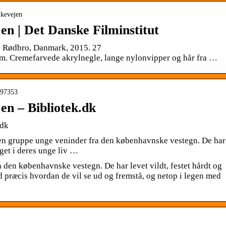
lkevejen
en | Det Danske Filminstitut
e Rødbro, Danmark, 2015. 27
. Cremefarvede akrylnegle, lange nylonvipper og hår fra …
1797353
en – Bibliotek.dk
.dk
 en gruppe unge veninder fra den københavnske vestegn. De har
eget i deres unge liv …
 den københavnske vestegn. De har levet vildt, festet hårdt og
d præcis hvordan de vil se ud og fremstå, og netop i legen med