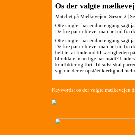
Os der valgte mælkeve
Matchet på Mælkevejen: Sæson 2 | Se
Otte singler har endnu engang sagt ja
De fire par er blevet matchet ud fra 
Otte singler har endnu engang sagt ja
De fire par er blevet matchet ud fra d
helt let at finde ind til kærligheden 
blinddate, man lige har mødt? Underv
konflikter og flirt. Til sidst skal par
sig, om der er opstået kærlighed me
Keywords: os der valgte mælkevejen d