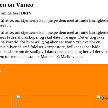
jen on Vimeo
 online her | DRTV
 til at se, om stjernerne kan hjælpe dem med at finde kærlighede
deres …
 til at se, om stjernerne kan hjælpe dem med at finde kærlighede
eres fødselshoroskoper og skal date i tre uger. Det er dog ikke
på så kort tid, for hvor ærlig og åben tør man være overfor en
ejs bliver de små følelser kæmpestore, hvilket skaber både
rene beslutte om de stadig vil date deres match, og her vil det vis
llem to fremmede, som er Matchet på Mælkevejen.
r