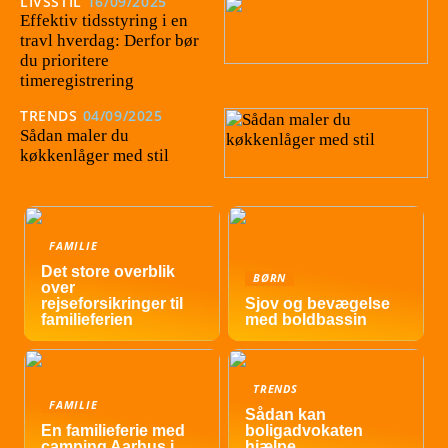
LIVSSTIL
16/09/2025
Effektiv tidsstyring i en
travl hverdag: Derfor bør
du prioritere
timeregistrering
TRENDS
04/09/2025
Sådan maler du
køkkenlåger med stil
FAMILIE
Det store overblik
BØRN
over
rejseforsikringer til
Sjov og bevægelse
familieferien
med boldbassin
TRENDS
FAMILIE
Sådan kan
En familieferie med
boligadvokaten
camping Aarhus i
hjælpe