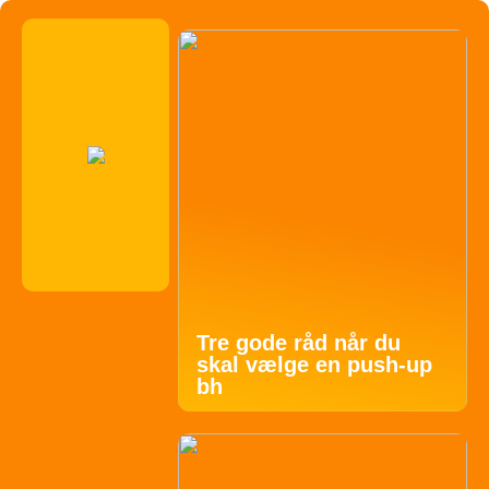
Tre gode råd når du
skal vælge en push-up
bh