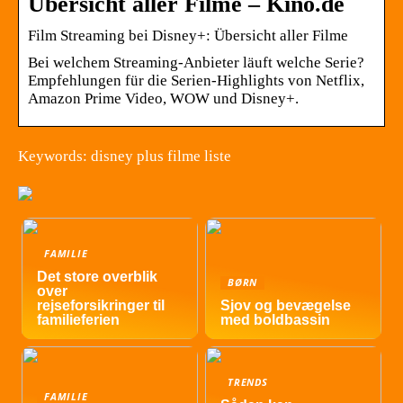
Übersicht aller Filme – Kino.de
Film Streaming bei Disney+: Übersicht aller Filme
Bei welchem Streaming-Anbieter läuft welche Serie?
Empfehlungen für die Serien-Highlights von Netflix,
Amazon Prime Video, WOW und Disney+.
Keywords: disney plus filme liste
FAMILIE
Det store overblik
BØRN
over
rejseforsikringer til
Sjov og bevægelse
familieferien
med boldbassin
TRENDS
FAMILIE