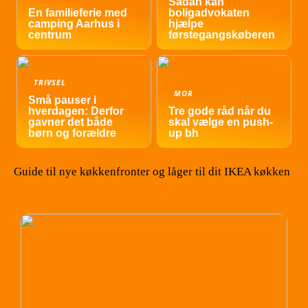
Sådan kan
En familieferie med
boligadvokaten
camping Aarhus i
hjælpe
centrum
førstegangskøberen
TRIVSEL
MOR
Små pauser i
hverdagen: Derfor
Tre gode råd når du
gavner det både
skal vælge en push-
børn og forældre
up bh
Guide til nye køkkenfronter og låger til dit IKEA køkken