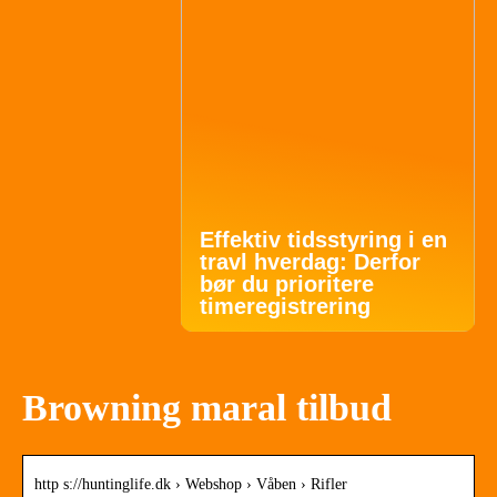
Effektiv tidsstyring i en
travl hverdag: Derfor
bør du prioritere
timeregistrering
Browning maral tilbud
http s://huntinglife.dk › Webshop › Våben › Rifler