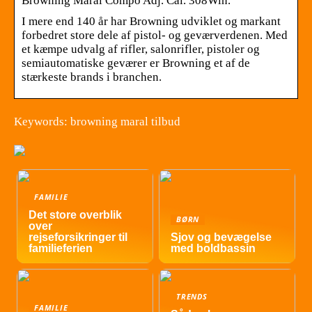
Browning Maral Compo Adj. Cal. 308Win.
I mere end 140 år har Browning udviklet og markant
forbedret store dele af pistol- og geværverdenen. Med
et kæmpe udvalg af rifler, salonrifler, pistoler og
semiautomatiske geværer er Browning et af de
stærkeste brands i branchen.
Keywords: browning maral tilbud
FAMILIE
Det store overblik
BØRN
over
rejseforsikringer til
Sjov og bevægelse
familieferien
med boldbassin
TRENDS
FAMILIE