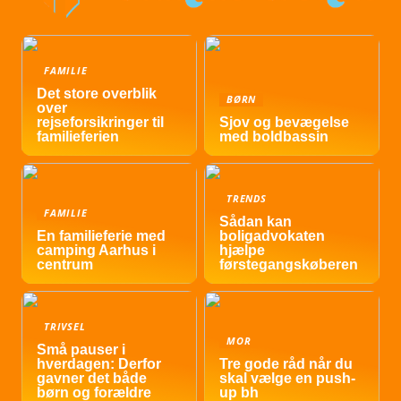
FAMILIE
Det store overblik
BØRN
over
rejseforsikringer til
Sjov og bevægelse
familieferien
med boldbassin
TRENDS
FAMILIE
Sådan kan
En familieferie med
boligadvokaten
camping Aarhus i
hjælpe
centrum
førstegangskøberen
TRIVSEL
MOR
Små pauser i
hverdagen: Derfor
Tre gode råd når du
gavner det både
skal vælge en push-
børn og forældre
up bh